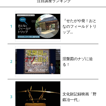
注目講座ランキング
『せたがや発！おと
なのフィールドトリ
ップ...
涅槃図のナゾに迫
る！
文化財記録映画「野
鍛冶一代」