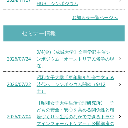
HUB」シンポジウム
お知らせ一覧ページへ
セミナー情報
9/4(金)【成城大学】文芸学部主催シ
2026/07/24
ンポジウム「オーストリア民俗学の現
在」
昭和女子大学「更年期を社会で支える
2026/07/22
時代へ」シンポジウム開催（9/12
土）
【昭和女子大学生活心理研究所】「子
どもの安全・安心を高める関係性と環
2026/07/04
境づくり～生活のなかでできるトラウ
マインフォームドケア～」公開講座の