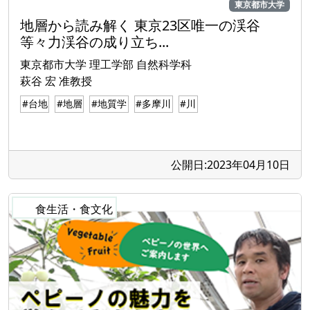
東京都市大学
地層から読み解く 東京23区唯一の渓谷
等々力渓谷の成り立ち...
東京都市大学 理工学部 自然科学科
萩谷 宏 准教授
#台地
#地層
#地質学
#多摩川
#川
公開日:2023年04月10日