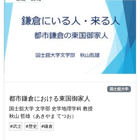
国士舘大学
都市鎌倉における東国御家人
国士舘大学 文学部 史学地理学科 教授
秋山 哲雄（あきやま てつお）
#武士
#歴史
#鎌倉