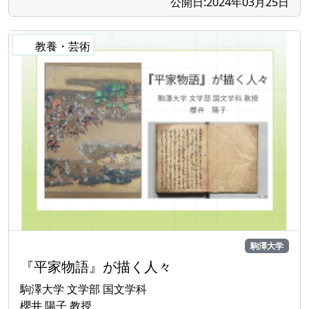
公開日:2024年03月25日
駒澤大学
『平家物語』が描く人々
駒澤大学 文学部 国文学科
櫻井 陽子 教授