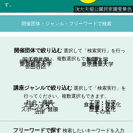
す。
次大夫堀公園民家園雪景色
開催団体・ジャンル・フリーワードで検索
開催団体で絞り込む
選択して「検索実行」を行っ
国士舘大学
てください、複数選択もできます。
駒澤大学
昭和女子大学
成城大学
東京都市大学
東京農業大学
世田谷区
講座ジャンルで絞り込む
選択して「検索実行」を
行ってください、複数選択もできます。
社会・環境
工学・科学
生活・子育て
食生活・食文化
ビジネス
教養・芸術
スポーツ・健康
歴史・文化
法律
その他
フリーワードで探す
検索したいキーワードを入力