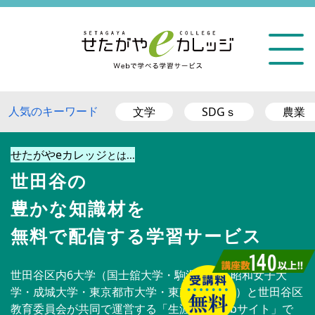
人気のキーワード
文学
SDGｓ
農業
せたがやeカレッジ
とは...
世田谷
の
豊かな知識材を
無料で配信する学習サービス
世田谷区内6大学（国士舘大学・駒澤大学・昭和女子大
学・成城大学・東京都市大学・東京農業大学）と世田谷区
教育委員会が共同で運営する「生涯学習Webサイト」で