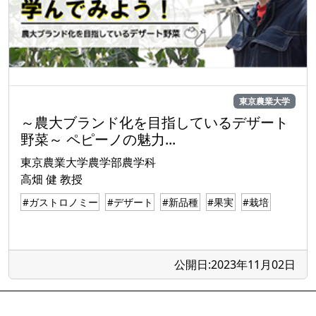
東京農業大学
～農大ブランド化を目指しているデザート
野菜～ ペピーノの魅力...
東京農業大学農学部農学科
高畑 健 教授
#ガストロノミー
#デザート
#新品種
#果実
#栽培
公開日:2023年11月02日