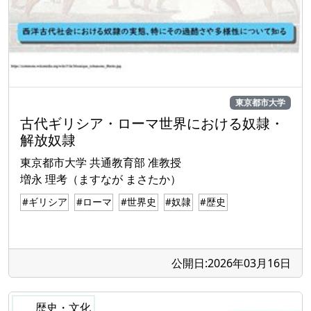
東京都市大学
古代ギリシア・ローマ世界における奴隷・
解放奴隷
東京都市大学 共通教育部 准教授
増永 理考（ますなが まさたか）
#ギリシア
#ローマ
#世界史
#奴隷
#歴史
公開日:2026年03月16日