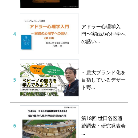
アドラー心理学入
門〜実践の心理学へ
の誘い...
～農大ブランド化を
目指しているデザー
ト野...
第18回 世田谷区遺
跡調査・研究発表会
...