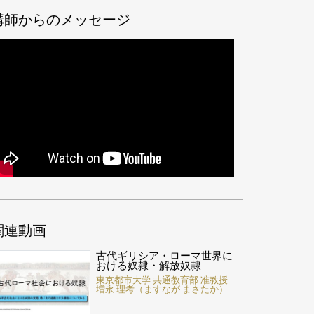
講師からのメッセージ
関連動画
古代ギリシア・ローマ世界に
おける奴隷・解放奴隷
東京都市大学 共通教育部 准教授
増永 理考（ますなが まさたか）