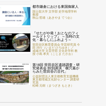
都市鎌倉における東国御家人
国士舘大学 文学部 史学地理学科
教授
秋山 哲雄（あきやま てつお）
『せたがや発！おとなのフィ
ールドトリップ』 ～当時の文
化・暮らしにふれよう～
世田谷区教育委員会 学芸研究員 今
田 洋行（いまだ ひろゆき）／
成城大学 文芸学部 文化史学科 教
授 小島 孝夫（こじま たかお）
第18回 世田谷区遺跡調査・研
究発表会 特別講演「横穴墓か
らみた世田谷の古代」
公益財団法人東京都教育支援機構
東京都埋蔵文化財センター 調査研
究員
松崎 元樹（まつざき もとき）